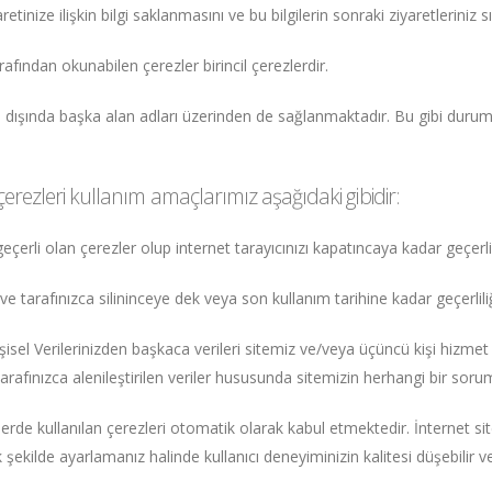
retinize ilişkin bilgi saklanmasını ve bu bilgilerin sonraki ziyaretlerini
fından okunabilen çerezler birincil çerezlerdir.
dı dışında başka alan adları üzerinden de sağlanmaktadır. Bu gibi duru
 çerezleri kullanım amaçlarımız aşağıdaki gibidir:
eçerli olan çerezler olup internet tarayıcınızı kapatıncaya kadar geçerlili
ve tarafınızca silininceye dek veya son kullanım tarihine kadar geçerlili
şisel Verilerinizden başkaca verileri sitemiz ve/veya üçüncü kişi hizmet s
arafınızca alenileştirilen veriler hususunda sitemizin herhangi bir soru
sitelerde kullanılan çerezleri otomatik olarak kabul etmektedir. İnternet s
k şekilde ayarlamanız halinde kullanıcı deneyiminizin kalitesi düşebilir 