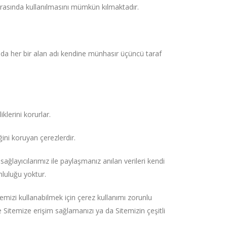
z sırasında kullanılmasını mümkün kılmaktadır.
mda her bir alan adı kendine münhasır üçüncü taraf
klerini korurlar.
ğini koruyan çerezlerdir.
ağlayıcılarımız ile paylaşmanız anılan verileri kendi
mluluğu yoktur.
itemizi kullanabilmek için çerez kullanımı zorunlu
ve Sitemize erişim sağlamanızı ya da Sitemizin çeşitli