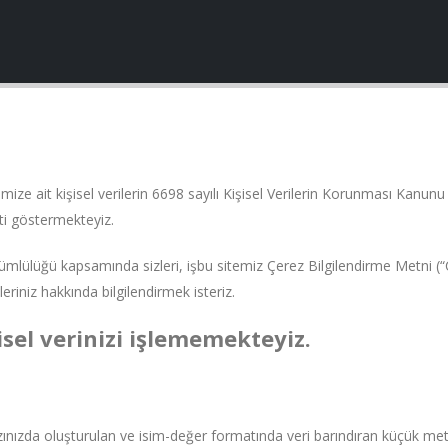
erimize ait kişisel verilerin 6698 sayılı Kişisel Verilerin Korunması Kan
ti göstermekteyiz.
ülüğü kapsamında sizleri, işbu sitemiz Çerez Bilgilendirme Metni (“Çe
leriniz hakkında bilgilendirmek isteriz.
şisel verinizi işlememekteyiz.
azınızda oluşturulan ve isim-değer formatında veri barındıran küçük metin