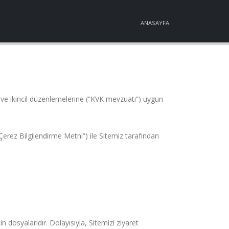
ANASAYFA
unu ve ikincil düzenlemelerine (“KVK mevzuatı”) uygun
rez Bilgilendirme Metni”) ile Sitemiz tarafından
 dosyalarıdır. Dolayısıyla, Sitemizi ziyaret